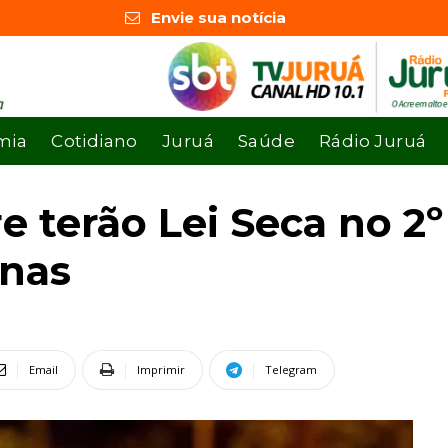
Envie sua notícia
mia
Cotidiano
Juruá
Saúde
Rádio Juruá
 terão Lei Seca no 2º
enas
Email
Imprimir
Telegram