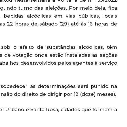
, baixou nesta semana a Portaria de nº 153/2022
gundo turno das eleições. Por meio dela, fica
ebidas alcóolicas em vias públicas, locais
das 22 horas de sábado (29) até às 16 horas de
 sob o efeito de substâncias alcóolicas, têm
s de votação onde estão instaladas as seções
rabalhos desenvolvidos pelos agentes à serviço
esobedecer as determinações será punido na
nsão do direito de dirigir por 12 (doze) meses).
oel Urbano e Santa Rosa, cidades que formam a