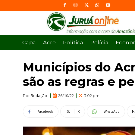
Capa
Acre
Política
Polícia
Econo
Municípios do Acre
são as regras e p
Redação
26/10/22
Por
3:02 pm
Facebook
X
WhatsApp