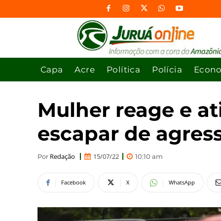
Capa
Acre
Política
Polícia
Econ
Mulher reage e at
escapar de agres
Redação
15/07/22
Por
10:10 am
Facebook
X
WhatsApp