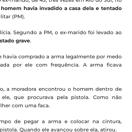
ex-marido, de 43, três vezes em Rio do Sul, no
O
homem havia invadido a casa dela e tentado
litar (PM).
ícia. Segundo a PM, o ex-marido foi levado ao
stado grave
.
e havia comprado a arma legalmente por medo
ada por ele com frequência. A arma ficava
lho, a moradora encontrou o homem dentro de
 ele, que procurava pela pistola. Como não
ulher com uma faca.
empo de pegar a arma e colocar na cintura,
stola. Quando ele avançou sobre ela, atirou.