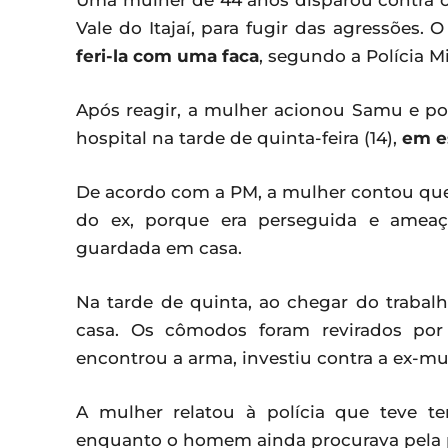
Uma mulher de 44 anos disparou contra o 
Vale do Itajaí, para fugir das agressões. 
feri-la com uma faca
, segundo a Polícia Mi
Após reagir, a mulher acionou Samu e pol
hospital na tarde de quinta-feira (14),
em e
De acordo com a PM, a mulher contou qu
do ex, porque era perseguida e ameaç
guardada em casa.
Na tarde de quinta, ao chegar do traba
casa. Os cômodos foram revirados por
encontrou a arma, investiu contra a ex-m
A mulher relatou à polícia que teve t
enquanto o homem ainda procurava pela pi