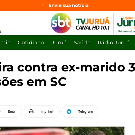
Envie sua notícia
omia
Cotidiano
Juruá
Saúde
Rádio Juruá
ira contra ex-marido 
sões em SC
Email
Imprimir
Telegram