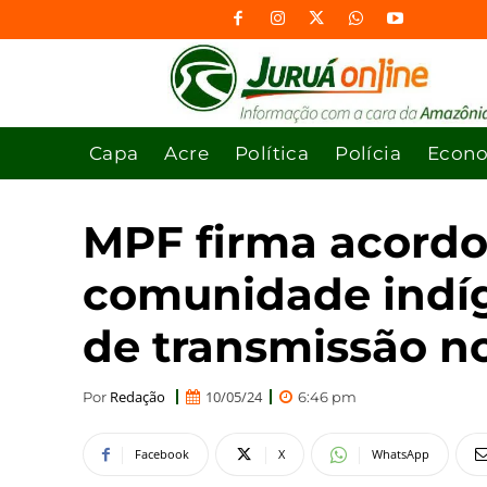
Capa
Acre
Política
Polícia
Econ
MPF firma acord
comunidade indíg
de transmissão n
Redação
10/05/24
Por
6:46 pm
Facebook
X
WhatsApp