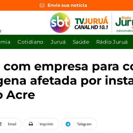
Envie sua notícia
omia
Cotidiano
Juruá
Saúde
Rádio Juruá
o com empresa para 
ena afetada por insta
o Acre
Email
Imprimir
Telegram