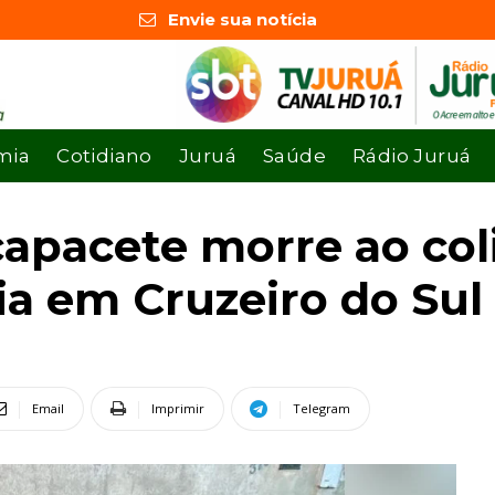
Envie sua notícia
mia
Cotidiano
Juruá
Saúde
Rádio Juruá
apacete morre ao coli
a em Cruzeiro do Sul
Email
Imprimir
Telegram