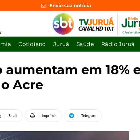
Envie sua notícia
omia
Cotidiano
Juruá
Saúde
Rádio Juruá
to aumentam em 18% 
no Acre
Email
Imprimir
Telegram