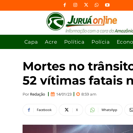
Capa
Acre
Política
Polícia
Econ
Mortes no trânsi
52 vítimas fatais 
Redação
14/01/23
Por
8:59 am
Facebook
X
WhatsApp