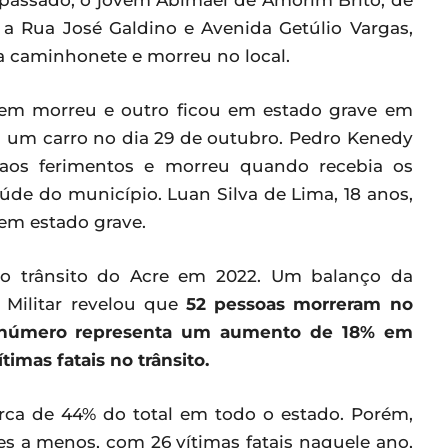
passado, o jovem Abimael de Amorim Brito, de
 a Rua José Galdino e Avenida Getúlio Vargas,
a caminhonete e morreu no local.
em morreu e outro ficou em estado grave em
 um carro no dia 29 de outubro. Pedro Kenedy
u aos ferimentos e morreu quando recebia os
de do município. Luan Silva de Lima, 18 anos,
em estado grave.
do trânsito do Acre em 2022. Um balanço da
a Militar revelou que
52 pessoas morreram no
O número representa um aumento de 18% em
timas fatais no trânsito.
erca de 44% do total em todo o estado. Porém,
es a menos, com 26 vítimas fatais naquele ano,