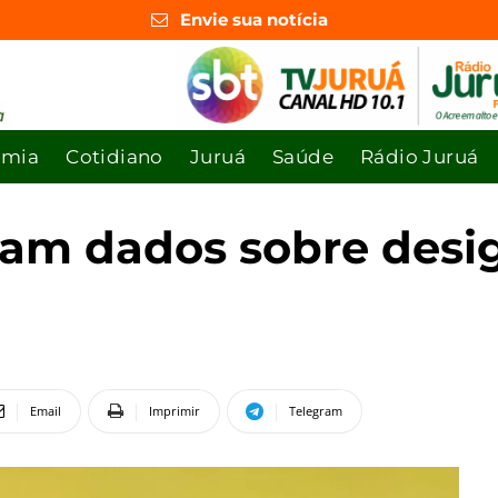
Envie sua notícia
omia
Cotidiano
Juruá
Saúde
Rádio Juruá
gam dados sobre desig
Email
Imprimir
Telegram