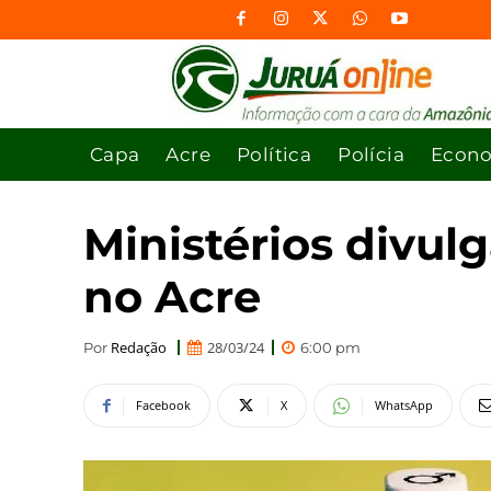
Capa
Acre
Política
Polícia
Econ
Ministérios divul
no Acre
Redação
28/03/24
Por
6:00 pm
Facebook
X
WhatsApp