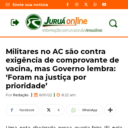
Envie sua notícia
Militares no AC são contra
exigência de comprovante de
vacina, mas Governo lembra:
‘Foram na justiça por
prioridade’
Redação
6/01/22
Por
8:22 am
Facebook
X
WhatsApp
Uma nota divulgada nessa quarta-feira (5) pela