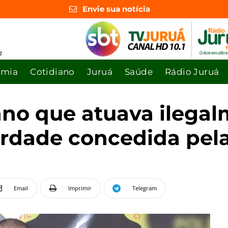
Envie sua notícia
omia
Cotidiano
Juruá
Saúde
Rádio Juruá
no que atuava ilega
erdade concedida pela
Email
Imprimir
Telegram