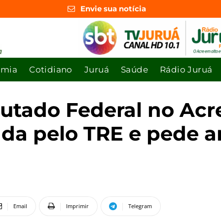
Envie sua notícia
omia
Cotidiano
Juruá
Saúde
Rádio Juruá
putado Federal no Acr
ada pelo TRE e pede 
Email
Imprimir
Telegram