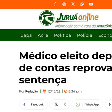
Capa
Acre
Política
Polícia
Econ
Médico eleito de
de contas reprov
sentença
Redação
12/12/22
Por
6:34 pm
Facebook
X
WhatsApp