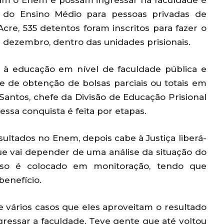
açam o Enem e possam ingressar na faculdade é
l do Ensino Médio para pessoas privadas de
re, 535 detentos foram inscritos para fazer o
de dezembro, dentro das unidades prisionais.
o à educação em nível de faculdade pública e
de de obtenção de bolsas parciais ou totais em
antos, chefe da Divisão de Educação Prisional
 essa conquista é feita por etapas.
sultados no Enem, depois cabe à Justiça liberá-
que vai depender de uma análise da situação do
eso é colocado em monitoração, tendo que
benefício.
 vários casos que eles aproveitam o resultado
ressar a faculdade. Teve gente que até voltou