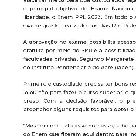
Viabilizar meios para que custodiados f
o principal objetivo do Exame Naciona
liberdade, o Enem PPL 2023. Em todo o Ac
exame que foi realizado nos dias 12 e 13 
A aprovação no exame possibilita acess
gratuita por meio do Sisu e a possibilida
faculdades privadas. Segundo Margarete S
do Instituto Penitenciário do Acre (Iapen),
Primeiro o custodiado precisa ter bons re
lo ou não para fazer o curso superior, o 
preso. Com a decisão favorável, o pr
preencher alguns requisitos para obter o 
“Mesmo com todo esse processo, já houve
do Enem que fizeram aqui dentro para ing