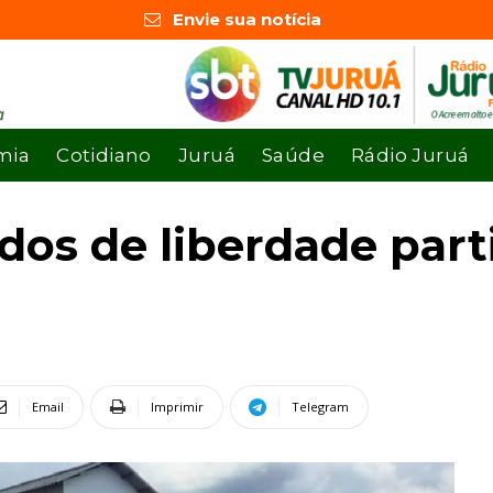
Envie sua notícia
mia
Cotidiano
Juruá
Saúde
Rádio Juruá
ados de liberdade par
Email
Imprimir
Telegram