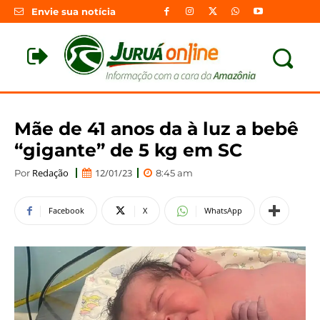
Envie sua notícia
Mãe de 41 anos da à luz a bebê
“gigante” de 5 kg em SC
Redação
12/01/23
Por
8:45 am
Facebook
X
WhatsApp