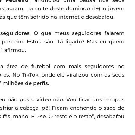
 Pedreiro’
, anunciou uma pausa nos seus
nstagram, na noite deste domingo (19), o jovem
s que têm sofrido na internet e desabafou.
 seguidores. O que meus seguidores falarem
parceiro. Estou são. Tá ligado? Mas eu quero
, afirmou.
l da área de futebol com mais seguidores no
res. No TikTok, onde ele viralizou com os seus
milhões de perfis.
 eu não posto vídeo não. Vou ficar uns tempos
esfriar a cabeça, pô! Ficam enchendo o saco do
 fãs, mano. F…-se. O resto é o resto”, desabafou