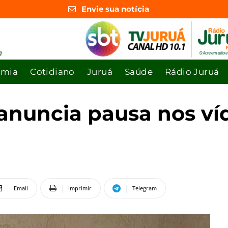
Envie sua notícia
omia
Cotidiano
Juruá
Saúde
Rádio Juruá
anuncia pausa nos ví
Email
Imprimir
Telegram