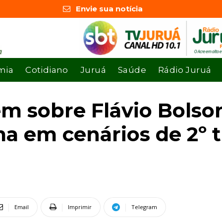
Envie sua notícia
mia
Cotidiano
Juruá
Saúde
Rádio Juruá
em sobre Flávio Bolso
a em cenários de 2º 
Email
Imprimir
Telegram