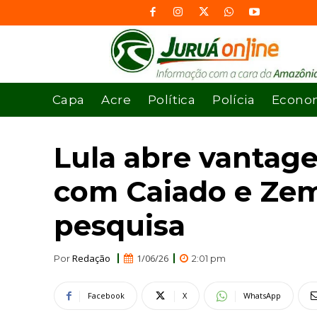
Capa
Acre
Política
Polícia
Econo
Lula abre vantag
com Caiado e Zem
pesquisa
Redação
1/06/26
Por
2:01 pm
Facebook
X
WhatsApp