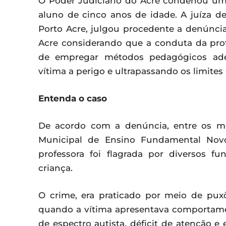
O Poder Judiciário do Acre condenou um
aluno de cinco anos de idade. A juíza de
Porto Acre, julgou procedente a denúnci
Acre considerando que a conduta da prof
de empregar métodos pedagógicos adequ
vítima a perigo e ultrapassando os limites
Entenda o caso
De acordo com a denúncia, entre os m
Municipal de Ensino Fundamental Novo
professora foi flagrada por diversos f
criança.
O crime, era praticado por meio de puxõ
quando a vítima apresentava comportamen
de espectro autista, déficit de atenção e