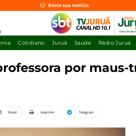
Envie sua notícia
omia
Cotidiano
Juruá
Saúde
Rádio Juruá
rofessora por maus-tr
Email
Imprimir
Telegram