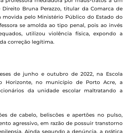
a professora mediadora por maus-tratos a um
 Direito Bruna Perazzo, titular da Comarca de
a movida pelo Ministério Público do Estado do
essora se amolda ao tipo penal, pois ao invés
ados, utilizou violência física, expondo a
 da correção legítima.
eses de junho e outubro de 2022, na Escola
 Horizonte, no município de Porto Acre, a
uncionários da unidade escolar maltratando a
es de cabelo, beliscões e apertões no pulso,
to agressivo, em razão de possuir transtorno
 epilepsia. Ainda segundo a denúncia, a prática