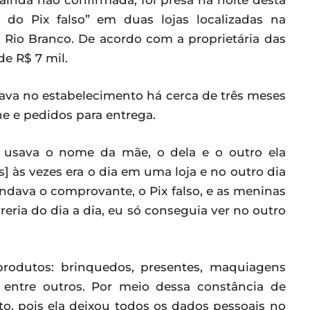
inda não confirmada, foi presa na noite desta
e do Pix falso” em duas lojas localizadas na
 Rio Branco. De acordo com a proprietária das
e R$ 7 mil.
ava no estabelecimento há cerca de três meses
e e pedidos para entrega.
, usava o nome da mãe, o dela e o outro ela
s] às vezes era o dia em uma loja e no outro dia
ndava o comprovante, o Pix falso, e as meninas
eria do dia a dia, eu só conseguia ver no outro
produtos: brinquedos, presentes, maquiagens
 entre outros. Por meio dessa constância de
to, pois ela deixou todos os dados pessoais no