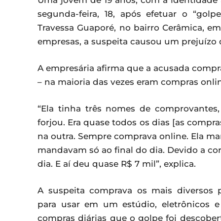
Uma jovem de 19 anos, com a identidade a
segunda-feira, 18, após efetuar o “golp
Travessa Guaporé, no bairro Cerâmica, em
empresas, a suspeita causou um prejuízo d
A empresária afirma que a acusada compr
– na maioria das vezes eram compras onlin
“Ela tinha três nomes de comprovantes
forjou. Era quase todos os dias [as compra
na outra. Sempre comprava online. Ela ma
mandavam só ao final do dia. Devido a corr
dia. E aí deu quase R$ 7 mil”, explica.
A suspeita comprava os mais diversos 
para usar em um estúdio, eletrônicos e
compras diárias que o golpe foi descober