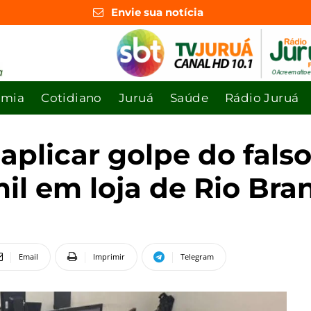
Envie sua notícia
omia
Cotidiano
Juruá
Saúde
Rádio Juruá
aplicar golpe do falso
mil em loja de Rio Bra
Email
Imprimir
Telegram