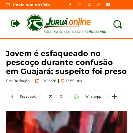
Envie sua notícia
Jovem é esfaqueado no
pescoço durante confusão
em Guajará; suspeito foi preso
Redação
13/06/26
Por
12:59 pm
Facebook
X
WhatsApp