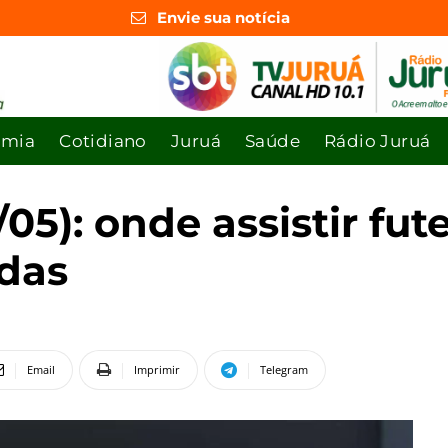
Envie sua notícia
omia
Cotidiano
Juruá
Saúde
Rádio Juruá
05): onde assistir fut
idas
Email
Imprimir
Telegram