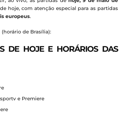
tir, ao vivo, às partidas de
hoje, 9 de maio de
s de hoje, com atenção especial para as partidas
is europeus
.
)
(horário de Brasília):
OS DE HOJE E HORÁRIOS DAS
re
 sportv e Premiere
iere