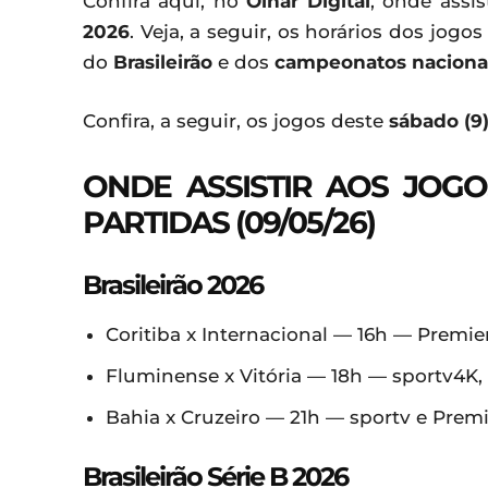
Confira aqui, no
Olhar Digital
, onde assis
2026
. Veja, a seguir, os horários dos jogo
do
Brasileirão
e dos
campeonatos naciona
Confira, a seguir, os jogos deste
sábado (9
ONDE ASSISTIR AOS JOG
PARTIDAS (09/05/26)
Brasileirão 2026
Coritiba x Internacional — 16h — Premie
Fluminense x Vitória — 18h — sportv4K,
Bahia x Cruzeiro — 21h — sportv e Prem
Brasileirão Série B 2026