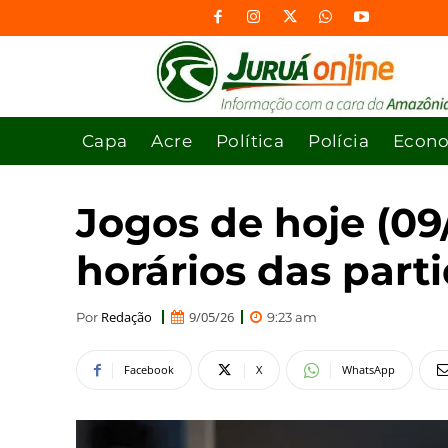
Capa
Acre
Política
Polícia
Econ
Jogos de hoje (09/
horários das part
Redação
9/05/26
Por
9:23 am
Facebook
X
WhatsApp