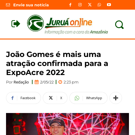
Envie sua notícia
João Gomes é mais uma
atração confirmada para a
ExpoAcre 2022
Redação
2/05/22
Por
2:23 pm
Facebook
X
WhatsApp