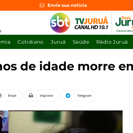
Envie sua notícia
omia
Cotidiano
Juruá
Saúde
Rádio Juruá
nos de idade morre em
Email
Imprimir
Telegram