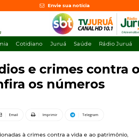
Envie sua notícia
mia
Cotidiano
Juruá
Saúde
Rádio Juruá
dios e crimes contra 
nfira os números
Email
Imprimir
Telegram
onadas à crimes contra a vida e ao patrimônio,