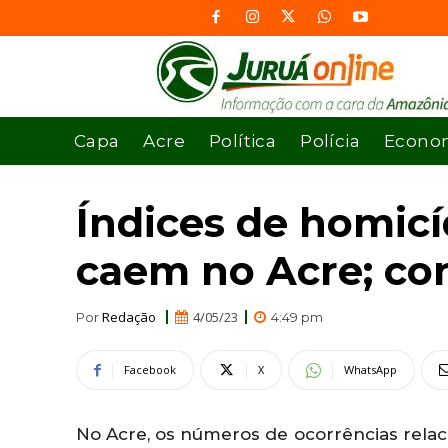
Capa
Acre
Política
Polícia
Econo
Índices de homicí
caem no Acre; co
Redação
4/05/23
Por
4:49 pm
Facebook
X
WhatsApp
No Acre, os números de ocorrências relaci