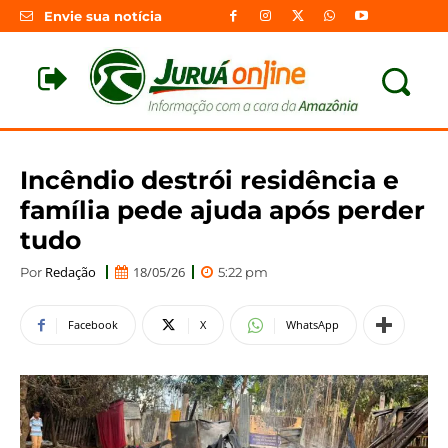
Envie sua notícia
Incêndio destrói residência e
família pede ajuda após perder
tudo
Redação
18/05/26
Por
5:22 pm
Facebook
X
WhatsApp