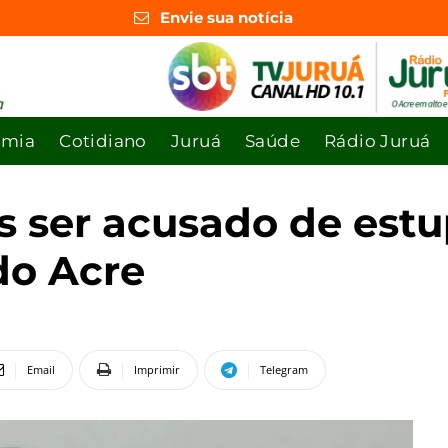
Envie sua notícia
omia
Cotidiano
Juruá
Saúde
Rádio Juruá
s ser acusado de estu
 do Acre
Email
Imprimir
Telegram