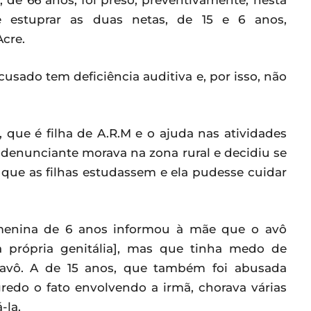
, de 66 anos, foi preso, preventivamente, nesta
e estuprar as duas netas, de 15 e 6 anos,
Acre.
sado tem deficiência auditiva e, por isso, não
, que é filha de A.R.M e o ajuda nas atividades
 denunciante morava na zona rural e decidiu se
 que as filhas estudassem e ela pudesse cuidar
 menina de 6 anos informou à mãe que o avô
 à própria genitália], mas que tinha medo de
avô. A de 15 anos, que também foi abusada
edo o fato envolvendo a irmã, chorava várias
-la.