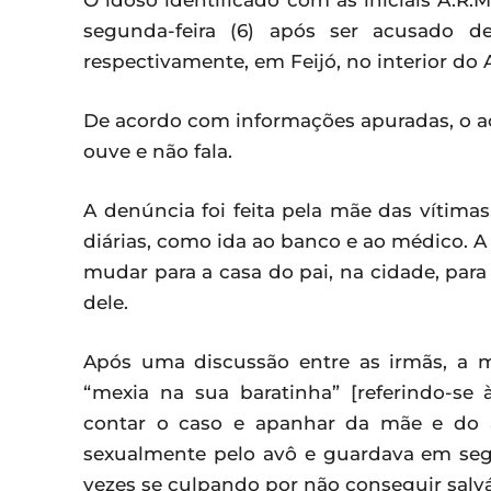
O idoso identificado com as iniciais A.R.M
segunda-feira (6) após ser acusado d
respectivamente, em Feijó, no interior do 
De acordo com informações apuradas, o acu
ouve e não fala.
A denúncia foi feita pela mãe das vítimas
diárias, como ida ao banco e ao médico. A
mudar para a casa do pai, na cidade, para
dele.
Após uma discussão entre as irmãs, a
“mexia na sua baratinha” [referindo-se
contar o caso e apanhar da mãe e do 
sexualmente pelo avô e guardava em segr
vezes se culpando por não conseguir salvá