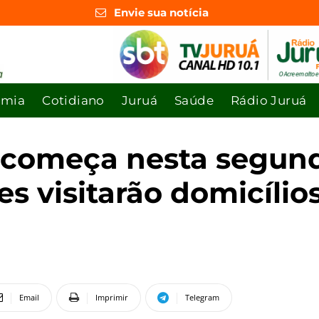
Envie sua notícia
omia
Cotidiano
Juruá
Saúde
Rádio Juruá
 começa nesta segund
es visitarão domicílio
Email
Imprimir
Telegram