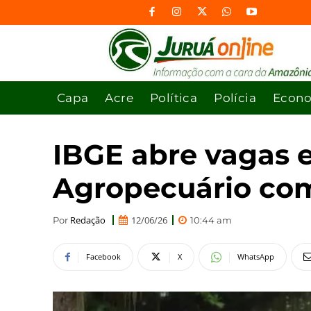
Capa
Acre
Política
Polícia
Econ
IBGE abre vagas e
Agropecuário com 
Redação
12/06/26
Por
10:44 am
Facebook
X
WhatsApp