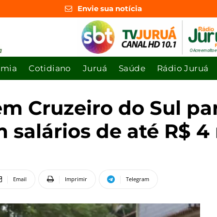
Envie sua notícia
omia
Cotidiano
Juruá
Saúde
Rádio Juruá
m Cruzeiro do Sul pa
salários de até R$ 4 
Email
Imprimir
Telegram