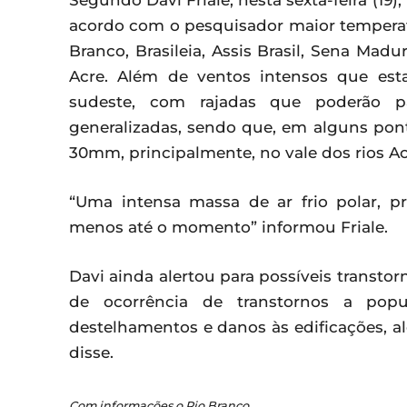
Segundo Davi Friale, nesta sexta-feira (19)
acordo com o pesquisador maior temperatu
Branco, Brasileia, Assis Brasil, Sena Mad
Acre. Além de ventos intensos que esta
sudeste, com rajadas que poderão p
generalizadas, sendo que, em alguns pon
30mm, principalmente, no vale dos rios Acr
“Uma intensa massa de ar frio polar, p
menos até o momento” informou Friale.
Davi ainda alertou para possíveis transtor
de ocorrência de transtornos a pop
destelhamentos e danos às edificações, a
disse.
Com informações o Rio Branco.