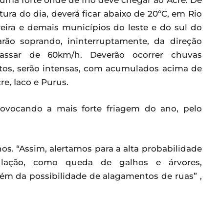
, uma forte onde de frio deve chegar ao Acre. De
ra do dia, deverá ficar abaixo de 20ºC, em Rio
ureira e demais municípios do leste e do sul do
rão soprando, ininterruptamente, da direção
assar de 60km/h. Deverão ocorrer chuvas
tos, serão intensas, com acumulados acima de
e, Iaco e Purus.
rovocando a mais forte friagem do ano, pelo
nos. “Assim, alertamos para a alta probabilidade
ulação, como queda de galhos e árvores,
lém da possibilidade de alagamentos de ruas” ,