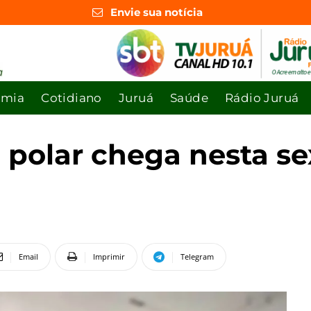
Envie sua notícia
omia
Cotidiano
Juruá
Saúde
Rádio Juruá
 polar chega nesta sex
Email
Imprimir
Telegram