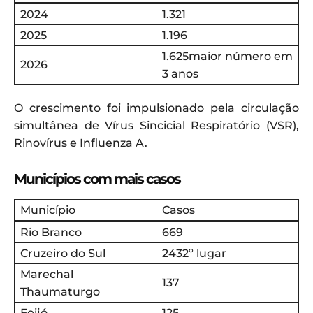
2024
1.321
2025
1.196
1.625maior número em
2026
3 anos
O crescimento foi impulsionado pela circulação
simultânea de Vírus Sincicial Respiratório (VSR),
Rinovírus e Influenza A.
Municípios com mais casos
Município
Casos
Rio Branco
669
Cruzeiro do Sul
2432º lugar
Marechal
137
Thaumaturgo
Feijó
125