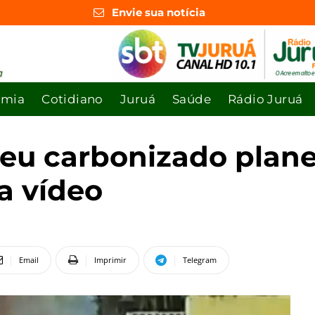
Envie sua notícia
omia
Cotidiano
Juruá
Saúde
Rádio Juruá
u carbonizado plane
ja vídeo
Email
Imprimir
Telegram