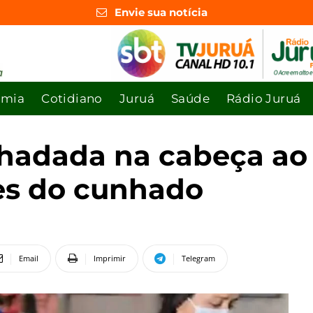
Envie sua notícia
omia
Cotidiano
Juruá
Saúde
Rádio Juruá
dada na cabeça ao te
es do cunhado
Email
Imprimir
Telegram