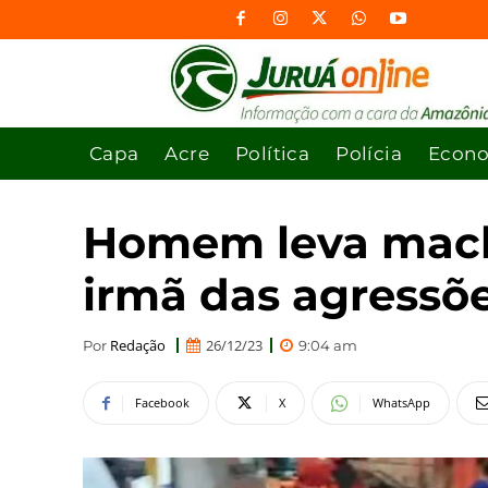
Capa
Acre
Política
Polícia
Econ
Homem leva macha
irmã das agressõ
Redação
26/12/23
Por
9:04 am
Facebook
X
WhatsApp