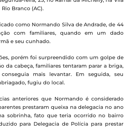
segunda-feira, 25, no Ramal da Michelly, na Vila
 Rio Branco (AC).
icado como Normando Silva de Andrade, de 44
ização com familiares, quando em um dado
rmã e seu cunhado.
sões, porém foi surpreendido com um golpe de
 da cabeça, familiares tentaram parar a briga,
conseguia mais levantar. Em seguida, seu
riagado, fugiu do local.
cias anteriores que Normando é considerado
 parentes prestaram queixa na delegacia no ano
 sobrinha, fato que teria ocorrido no bairro
zido para Delegacia de Polícia para prestar