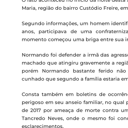
O fato aconteceu no início da noite desta 
Maria, região do bairro Custódio Freire, em
Segundo informações, um homem identif
anos, participava de uma confratern
momento começou uma briga entre sua i
Normando foi defender a irmã das agres
machado que atingiru gravemente a região
porém Normando bastante ferido não 
cunhado que segundo a família estaria emb
Consta também em boletins de ocorrên
perigoso em seu anseio familiar, no qual
de 2017 por ameaça de morte contra uma
Tancredo Neves, onde o mesmo foi condu
esclarecimentos.