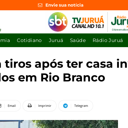
Envie sua notícia
omia
Cotidiano
Juruá
Saúde
Rádio Juruá
iros após ter casa i
os em Rio Branco
Email
Imprimir
Telegram