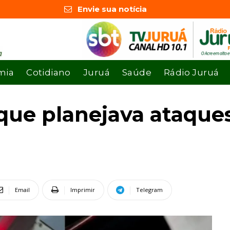
Envie sua notícia
mia
Cotidiano
Juruá
Saúde
Rádio Juruá
que planejava ataque
Email
Imprimir
Telegram