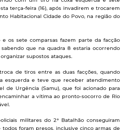
 ferido com um tiro na coxa esquerda e sete
ta terça-feira (16), após invadirem e trocarem
nto Habitacional Cidade do Povo, na região do
o e os sete comparsas fazem parte da facção
 sabendo que na quadra 8 estaria ocorrendo
 organizar supostos ataques.
troca de tiros entre as duas facções, quando
oxa esquerda e teve que receber atendimento
l de Urgência (Samu), que foi acionado para
encaminhar a vítima ao pronto-socorro de Rio
vel.
oliciais militares do 2° Batalhão conseguiram
 todos foram presos, inclusive cinco armas de