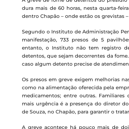
A greve de fome de detentos do presídio 
dura mais de 60 horas, nesta quarta-fei
dentro Chapão – onde estão os grevistas –
Segundo o Instituto de Administração Peni
manifestação, 733 presos de 5 pavilh
entanto, o Instituto não tem registro
detentos, que sejam decorrentes da fome.
caso algum detento precise de atendimento
Os presos em greve exigem melhorias nas 
como na alimentação oferecida pela empre
medicamentos; entre outras. Familiares
mais urgência é a presença do diretor do
de Souza, no Chapão, para garantir o trat
A greve acontece há pouco mais de doi