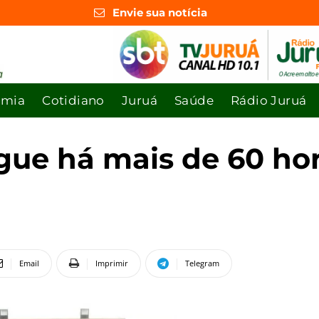
Envie sua notícia
omia
Cotidiano
Juruá
Saúde
Rádio Juruá
gue há mais de 60 hor
Email
Imprimir
Telegram