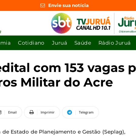
Envie sua notícia
omia
Cotidiano
Juruá
Saúde
Rádio Juruá
dital com 153 vagas 
s Militar do Acre
Email
Imprimir
Telegram
a de Estado de Planejamento e Gestão (Seplag),