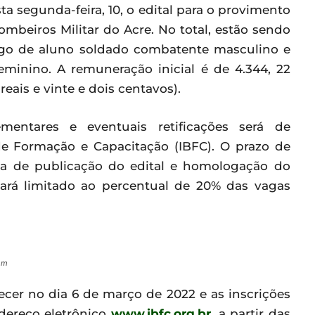
ta segunda-feira, 10, o edital para o provimento
mbeiros Militar do Acre. No total, estão sendo
argo de aluno soldado combatente masculino e
minino. A remuneração inicial é de 4.344, 22
reais e vinte e dois centavos).
ntares e eventuais retificações será de
 de Formação e Capacitação (IBFC). O prazo de
ata de publicação do edital e homologação do
icará limitado ao percentual de 20% das vagas
om
ecer no dia 6 de março de 2022 e as inscrições
ndereço eletrônico
www.ibfc.org.br
, a partir das