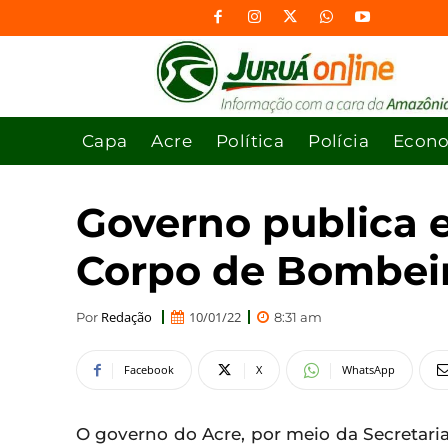
Capa
Acre
Política
Polícia
Econ
Governo publica e
Corpo de Bombeiro
Redação
10/01/22
Por
8:31 am
Facebook
X
WhatsApp
O governo do Acre, por meio da Secretari