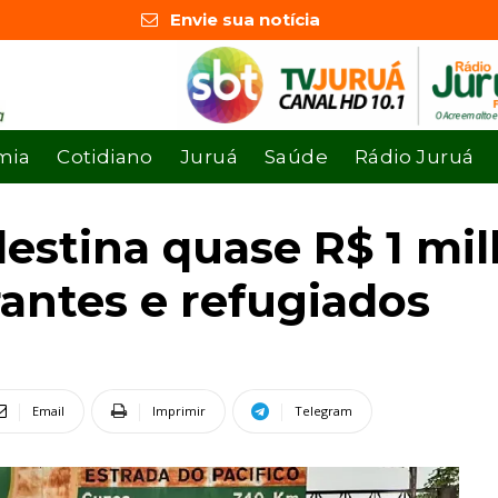
Envie sua notícia
mia
Cotidiano
Juruá
Saúde
Rádio Juruá
estina quase R$ 1 mil
rantes e refugiados
Email
Imprimir
Telegram