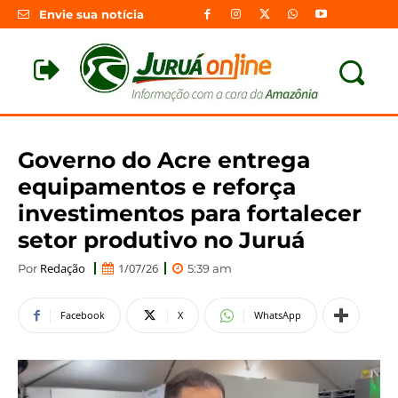
Envie sua notícia
Governo do Acre entrega
equipamentos e reforça
investimentos para fortalecer
setor produtivo no Juruá
Redação
1/07/26
Por
5:39 am
Facebook
X
WhatsApp