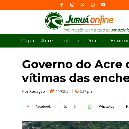
Capa
Acre
Política
Polícia
Econo
Governo do Acre d
vítimas das ench
Redação
11/03/24
Por
5:17 pm
Facebook
X
WhatsApp