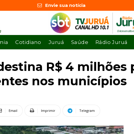
Envie sua notícia
mia
Cotidiano
Juruá
Saúde
Rádio Juruá
estina R$ 4 milhões p
entes nos municípios
Email
Imprimir
Telegram