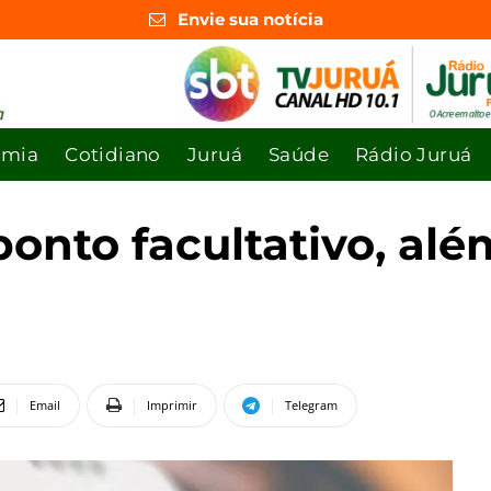
Envie sua notícia
omia
Cotidiano
Juruá
Saúde
Rádio Juruá
onto facultativo, alé
Email
Imprimir
Telegram