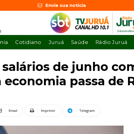
Envie sua notícia
mia
Cotidiano
Juruá
Saúde
Rádio Juruá
salários de junho co
a economia passa de R
Email
Imprimir
Telegram