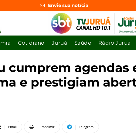
Envie sua notícia
omia
Cotidiano
Juruá
Saúde
Rádio Juruá
au cumprem agendas 
ima e prestigiam aber
Email
Imprimir
Telegram