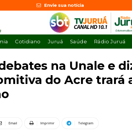
Envie sua notícia
mia
Cotidiano
Juruá
Saúde
Rádio Juruá
debates na Unale e di
omitiva do Acre trará
no
Email
Imprimir
Telegram