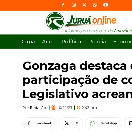
Capa
Acre
Política
Polícia
Econo
Gonzaga destaca 
participação de c
Legislativo acrea
Redação
10/11/23
Por
2:43 pm
Facebook
X
WhatsApp