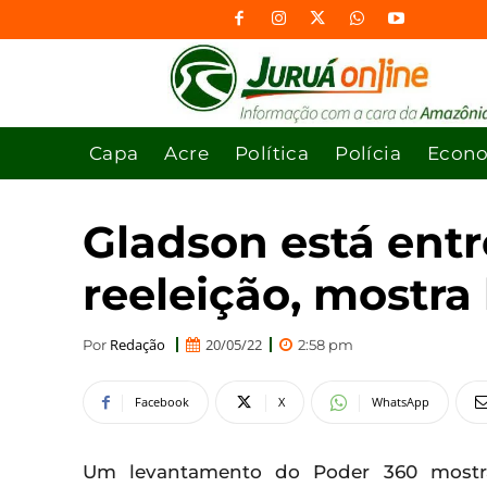
Capa
Acre
Política
Polícia
Econ
Gladson está entr
reeleição, mostr
Redação
20/05/22
Por
2:58 pm
Facebook
X
WhatsApp
Um levantamento do Poder 360 mostra