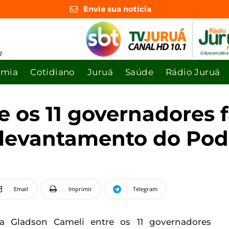
Envie sua notícia
omia
Cotidiano
Juruá
Saúde
Rádio Juruá
e os 11 governadores f
a levantamento do Pod
Email
Imprimir
Telegram
 Gladson Cameli entre os 11 governadores