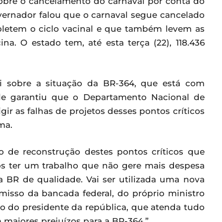
obre o cancelamento do carnaval por conta do
vernador falou que o carnaval segue cancelado
pletem o ciclo vacinal e que também levem as
a. O estado tem, até esta terça (22), 118.436
i sobre a situação da BR-364, que está com
Ele garantiu que o Departamento Nacional de
igir as falhas de projetos desses pontos críticos
ma.
to de reconstrução destes pontos críticos que
s ter um trabalho que não gere mais despesa
 BR de qualidade. Vai ser utilizada uma nova
misso da bancada federal, do próprio ministro
do do presidente da república, que atenda tudo
 maiores prejuízos para a BR-364.”