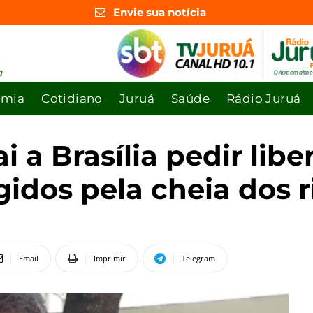
Envie sua notícia
omia
Cotidiano
Juruá
Saúde
Rádio Juruá
 a Brasília pedir lib
gidos pela cheia dos r
Email
Imprimir
Telegram