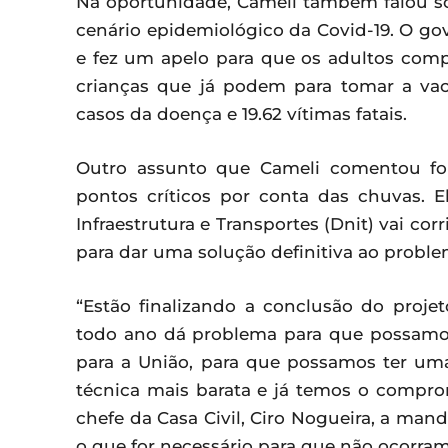
Na oportunidade, Cameli também falou s
cenário epidemiológico da Covid-19. O go
e fez um apelo para que os adultos com
crianças que já podem para tomar a vacin
casos da doença e 19.62 vítimas fatais.
Outro assunto que Cameli comentou fo
pontos críticos por conta das chuvas. 
Infraestrutura e Transportes (Dnit) vai corr
para dar uma solução definitiva ao proble
“Estão finalizando a conclusão do proje
todo ano dá problema para que possamo
para a União, para que possamos ter uma
técnica mais barata e já temos o compro
chefe da Casa Civil, Ciro Nogueira, a man
o que for necessário para que não ocorram