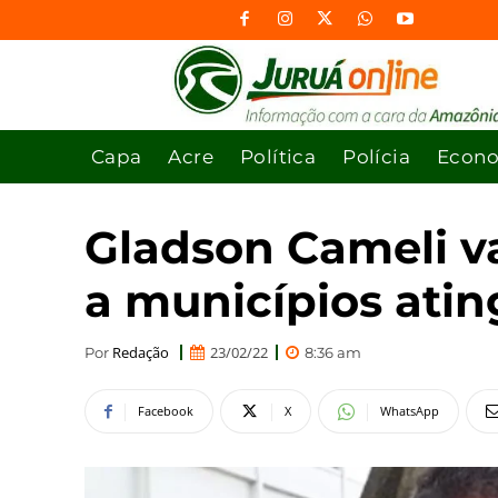
Capa
Acre
Política
Polícia
Econ
Gladson Cameli vai
a municípios atin
Redação
23/02/22
Por
8:36 am
Facebook
X
WhatsApp