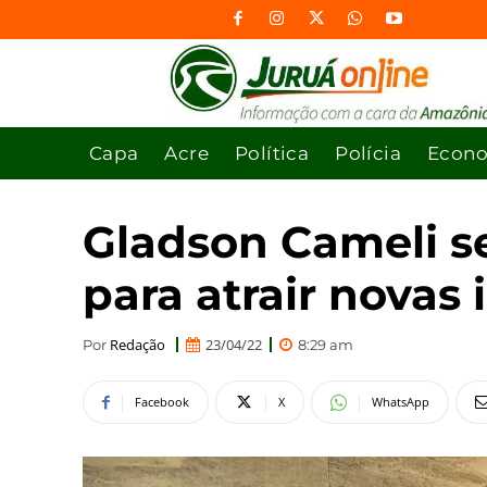
Capa
Acre
Política
Polícia
Econ
Gladson Cameli s
para atrair novas 
Redação
23/04/22
Por
8:29 am
Facebook
X
WhatsApp