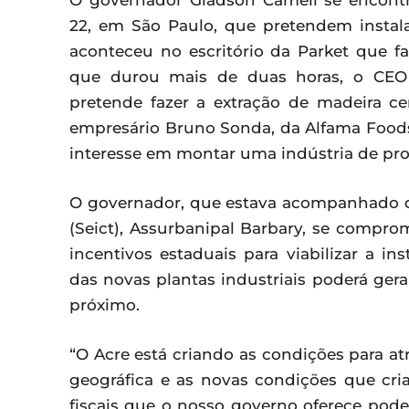
O governador Gladson Cameli se encontr
22, em São Paulo, que pretendem instala
aconteceu no escritório da Parket que fa
que durou mais de duas horas, o CEO 
pretende fazer a extração de madeira ce
empresário Bruno Sonda, da Alfama Food
interesse em montar uma indústria de pr
O governador, que estava acompanhado do 
(Seict), Assurbanipal Barbary, se compr
incentivos estaduais para viabilizar a i
das novas plantas industriais poderá ger
próximo.
“O Acre está criando as condições para at
geográfica e as novas condições que cri
fiscais que o nosso governo oferece pod