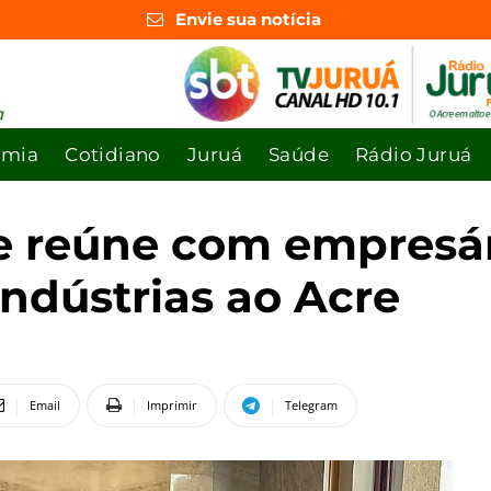
Envie sua notícia
omia
Cotidiano
Juruá
Saúde
Rádio Juruá
e reúne com empresá
indústrias ao Acre
Email
Imprimir
Telegram