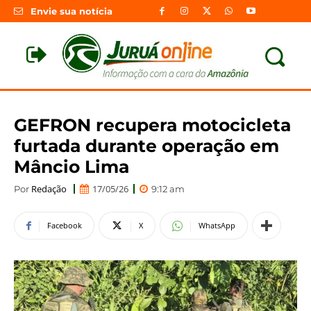
Envie sua notícia
GEFRON recupera motocicleta
furtada durante operação em
Mâncio Lima
Redação
17/05/26
Por
9:12 am
Facebook
X
WhatsApp