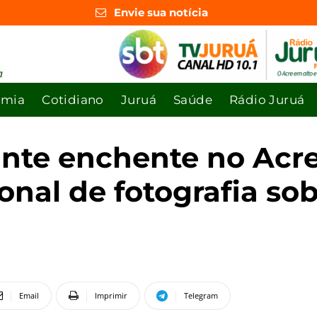
Envie sua notícia
omia
Cotidiano
Juruá
Saúde
Rádio Juruá
ante enchente no Acr
onal de fotografia sob
Email
Imprimir
Telegram