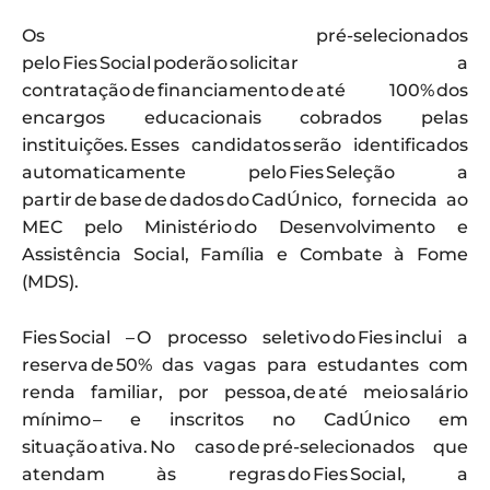
Os pré-selecionados
pelo Fies Social poderão solicitar a
contratação de financiamento de até 100% dos
encargos educacionais cobrados pelas
instituições. Esses candidatos serão identificados
automaticamente pelo Fies Seleção a
partir de base de dados do CadÚnico, fornecida ao
MEC pelo Ministério do Desenvolvimento e
Assistência Social, Família e Combate à Fome
(MDS).
Fies Social – O processo seletivo do Fies inclui a
reserva de 50% das vagas para estudantes com
renda familiar, por pessoa, de até meio salário
mínimo – e inscritos no CadÚnico em
situação ativa. No caso de pré-selecionados que
atendam às regras do Fies Social, a