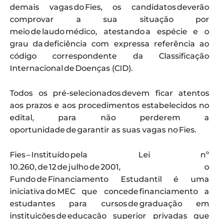
demais vagas do Fies, os candidatos deverão
comprovar a sua situação por
meio de laudo médico, atestando a espécie e o
grau da deficiência com expressa referência ao
código correspondente da Classificação
Internacional de Doenças (CID).
Todos os pré-selecionados devem ficar atentos
aos prazos e aos procedimentos estabelecidos no
edital, para não perderem a
oportunidade de garantir as suas vagas no Fies.
Fies – Instituído pela Lei nº
10.260, de 12 de julho de 2001, o
Fundo de Financiamento Estudantil é uma
iniciativa do MEC que concede financiamento a
estudantes para cursos de graduação em
instituições de educação superior privadas que