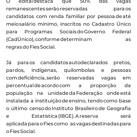
O edital destaca que 50% das vagas
remanescentes serão reservadas para os
candidatos com renda familiar por pessoa de até
meio salário mínimo, inscritos no Cadastro Único
para Programas Sociais do Governo Federal
(CadÚnico), conforme determinam as
regras do Fies Social.
Já para os candidatos autodeclarados pretos,
pardos, indígenas, quilombolas e pessoas
com deficiência, serão reservadas vagas em
percentual de acordo com a proporção da
população na unidade da Federação onde está
instalada a instituição de ensino, tendo como base
o último censo do Instituto Brasileiro de Geografia
e Estatística (IBGE). A reserva será
aplicada para o Fies como as vagas destinadas para
o Fies Social.