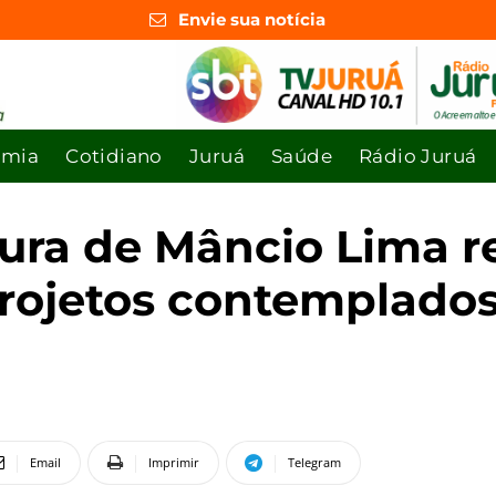
Envie sua notícia
omia
Cotidiano
Juruá
Saúde
Rádio Juruá
tura de Mâncio Lima 
projetos contemplados 
Email
Imprimir
Telegram