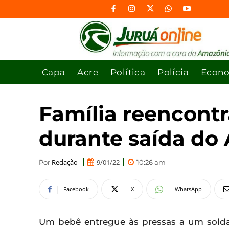
Capa
Acre
Política
Polícia
Econ
Família reencont
durante saída do
Redação
9/01/22
Por
10:26 am
Facebook
X
WhatsApp
Um bebê entregue às pressas a um sold