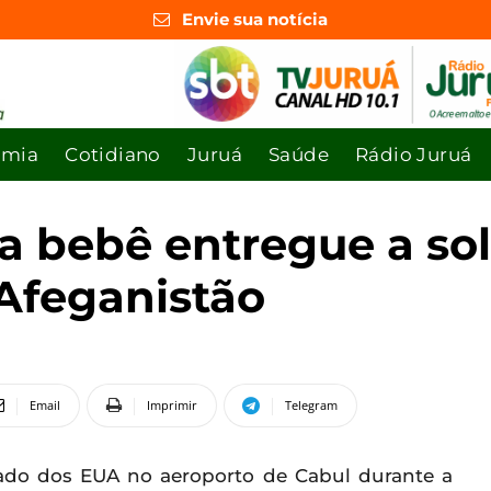
Envie sua notícia
omia
Cotidiano
Juruá
Saúde
Rádio Juruá
ra bebê entregue a s
 Afeganistão
Email
Imprimir
Telegram
ado dos EUA no aeroporto de Cabul durante a