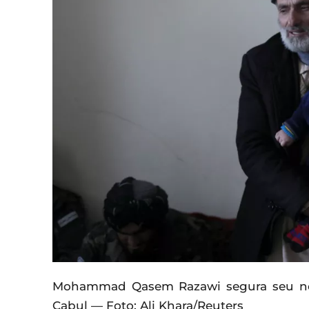
Mohammad Qasem Razawi segura seu net
Cabul — Foto: Ali Khara/Reuters