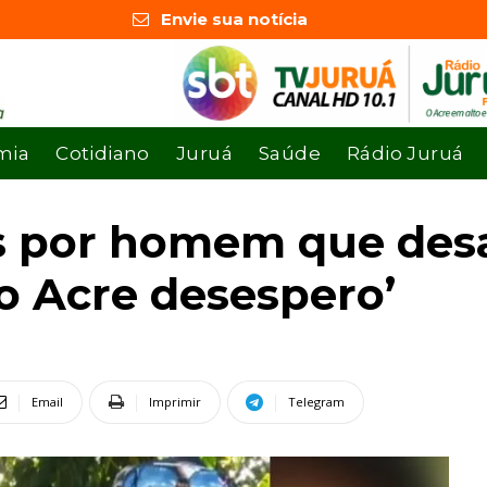
Envie sua notícia
mia
Cotidiano
Juruá
Saúde
Rádio Juruá
as por homem que de
no Acre desespero’
Email
Imprimir
Telegram