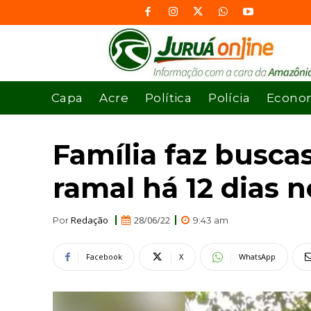
Capa
Acre
Política
Polícia
Econo
Família faz busc
ramal há 12 dias 
Redação
28/06/22
Por
9:43 am
Facebook
X
WhatsApp