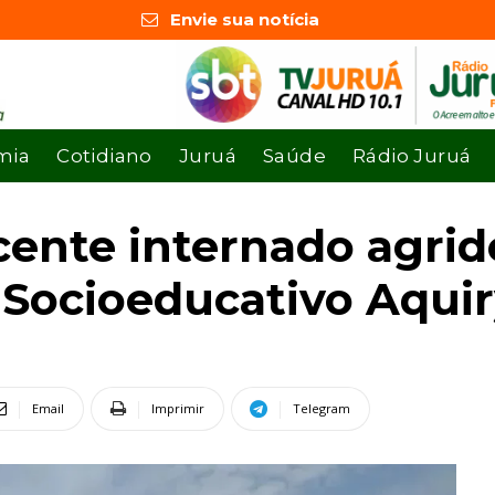
Envie sua notícia
mia
Cotidiano
Juruá
Saúde
Rádio Juruá
cente internado agri
 Socioeducativo Aqui
Email
Imprimir
Telegram