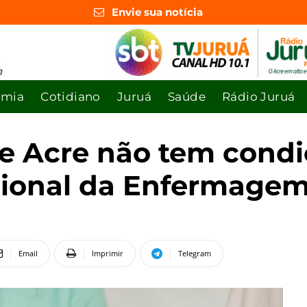
Envie sua notícia
omia
Cotidiano
Juruá
Saúde
Rádio Juruá
e Acre não tem condi
cional da Enfermage
Email
Imprimir
Telegram